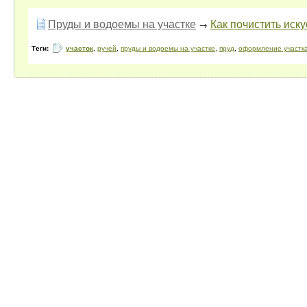
Пруды и водоемы на участке
Как почистить иск
→
Теги:
участок
,
ручей
,
пруды и водоемы на участке
,
пруд
,
оформление участк