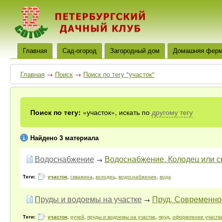
Главная
Сад-огород
Загородный дом
Домашняя фер
Главная
→
Поиск
→
Поиск по тегу "участок"
Поиск по тегу:
«участок», искать по
другому тегу
Найдено 3 материала
Водоснабжение
Водоснабжение. Колодец или 
→
Теги:
участок
,
скважина
,
колодец
,
водоснабжение
,
вода
Пруды и водоемы на участке
Пруд. Современнос
→
Теги:
участок
,
ручей
,
пруды и водоемы на участке
,
пруд
,
оформление участк