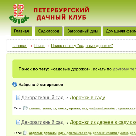
Главная
Сад-огород
Загородный дом
Домашняя фер
Главная
→
Поиск
→
Поиск по тегу "садовые дорожки"
Поиск по тегу:
«садовые дорожки», искать по
другому те
Найдено 5 материалов
Декоративный сад
Дорожки в саду
→
Теги:
своими руками
,
садовые дорожки
,
ландшафтный дизайн
,
дорожки в са
Декоративный сад
Дорожки из дерева в саду с
→
Теги:
садовые дорожки
,
идеи для вашего сада
,
дорожки своими руками
,
дор