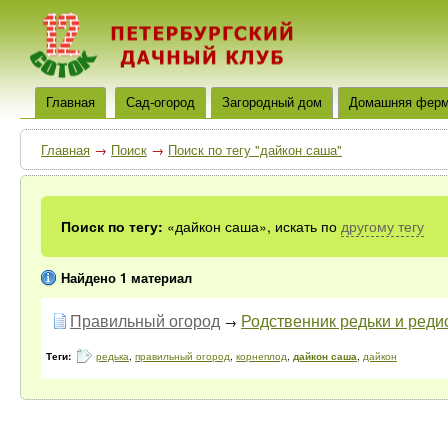
Главная
Сад-огород
Загородный дом
Домашняя фер
Главная
→
Поиск
→
Поиск по тегу "дайкон саша"
Поиск по тегу:
«дайкон саша», искать по
другому тегу
Найдено 1 материал
Правильный огород
Родственник редьки и редис
→
Теги:
редька
,
правильный огород
,
корнеплод
,
дайкон саша
,
дайкон